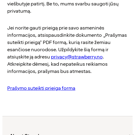
viešbutyje patirtį. Be to, mums svarbu saugoti jūsų
privatumą.
Jei norite gauti prieigą prie savo asmeninės
informacijos, atsispausdinkite dokumento „Prašymas
suteikti prieigą" PDF formą, kurią rasite žemiau
esančiose nuorodose. Užpildykite šią formą ir
atsiųskite ją adresu
privacy@strawberry.no
.
Atkreipkite dėmesį, kad nepateikus reikiamos
informacijos, prašymas bus atmestas.
Prašymo suteikti prieigą forma